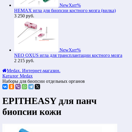
New
Хит
%
HEMAX игла для биопсии костного мозга (вилка)
3 250
руб.
New
Хит
%
NEO OXUS игла для трансплантации костного мозга
2 215
руб.
Medax. Интернет-магазин.
Каталог Medax
Наборы для биопсии отдельных органов
EPITHEASY для панч
биопсии кожи