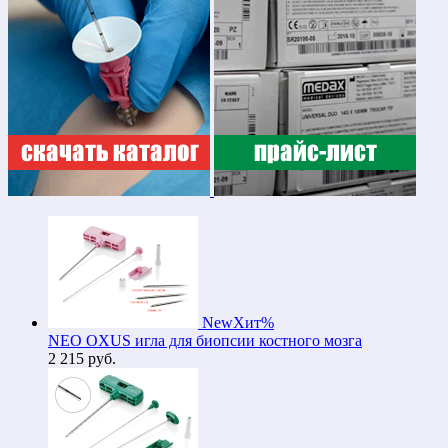
New
Хит
%
NEO OXUS игла для биопсии костного мозга
2 215
руб.