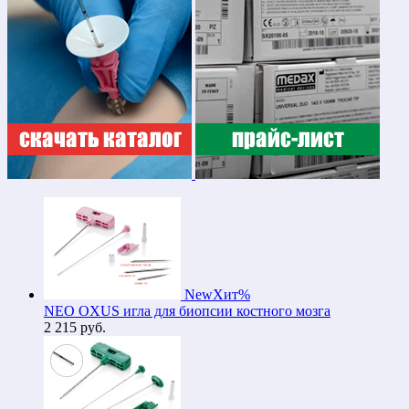
New
Хит
%
NEO OXUS игла для биопсии костного мозга
2 215
руб.