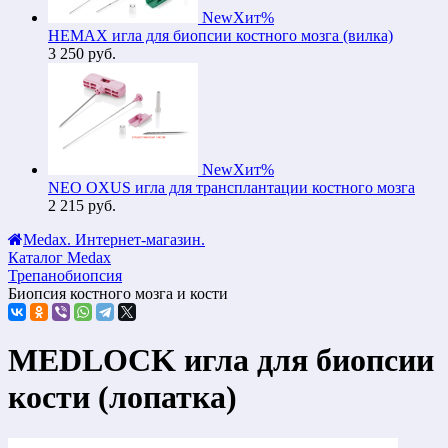
New
Хит
%
HEMAX игла для биопсии костного мозга (вилка)
3 250
руб.
New
Хит
%
NEO OXUS игла для трансплантации костного мозга
2 215
руб.
Medax. Интернет-магазин.
Каталог Medax
Трепанобиопсия
Биопсия костного мозга и кости
MEDLOCK игла для биопсии
кости (лопатка)