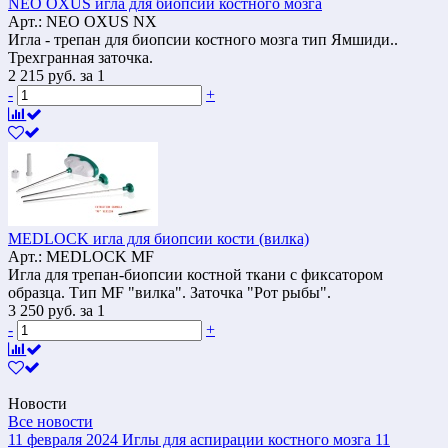
NEO OXUS игла для биопсии костного мозга
Арт.: NEO OXUS NX
Игла - трепан для биопсии костного мозга тип Ямшиди..
Трехгранная заточка.
2 215
руб.
за 1
-
+
MEDLOCK игла для биопсии кости (вилка)
Арт.: MEDLOCK MF
Игла для трепан-биопсии костной ткани с фиксатором
образца. Тип MF "вилка". Заточка "Рот рыбы".
3 250
руб.
за 1
-
+
Новости
Все новости
11 февраля 2024
Иглы для аспирации костного мозга
11