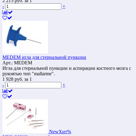
2 215
руб.
за 1
-
+
MEDEM игла для стернальной пункции
Арт.: MEDEM
Игла для стернальной пункции и аспирации костного мозга с
рукоятью тип "mallarme".
1 928
руб.
за 1
-
+
New
Хит
%