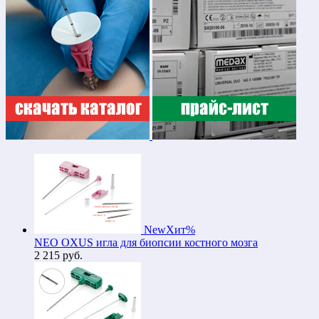
New
Хит
%
NEO OXUS игла для биопсии костного мозга
2 215
руб.