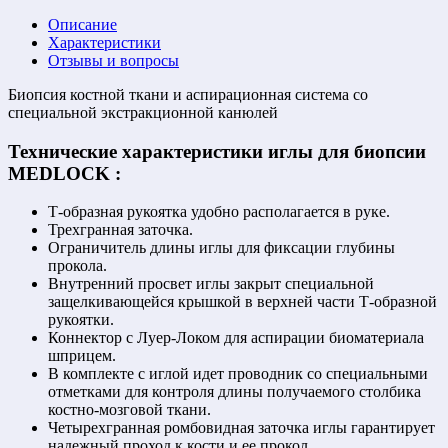
Описание
Характеристики
Отзывы и вопросы
Биопсия костной ткани и аспирационная система со
специальной экстракционной канюлей
Технические характеристики иглы для биопсии
MEDLOCK :
Т-образная рукоятка удобно располагается в руке.
Трехгранная заточка.
Ограничитель длины иглы для фиксации глубины
прокола.
Внутренний просвет иглы закрыт специальной
защелкивающейся крышкой в верхней части Т-образной
рукоятки.
Коннектор с Луер-Локом для аспирации биоматериала
шприцем.
В комплекте с иглой идет проводник со специальными
отметками для контроля длины получаемого столбика
костно-мозговой ткани.
Четырехгранная ромбовидная заточка иглы гарантирует
надежный проход к кости и ее прокол.